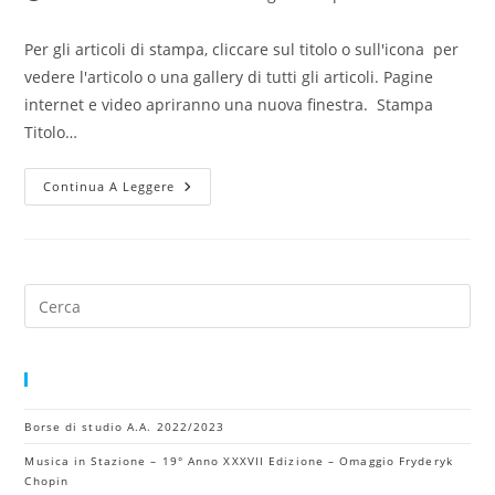
pubblicato:
dell'articolo:
Per gli articoli di stampa, cliccare sul titolo o sull'icona per
vedere l'articolo o una gallery di tutti gli articoli. Pagine
internet e video apriranno una nuova finestra. Stampa
Titolo…
Rassegna
Continua A Leggere
Stampa
Pr
Es
to
cl
Articoli Recenti
th
Borse di studio A.A. 2022/2023
se
pa
Musica in Stazione – 19° Anno XXXVII Edizione – Omaggio Fryderyk
Chopin