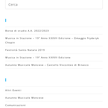
Pr
Es
to
cl
Articoli Recenti
th
Borse di studio A.A. 2022/2023
se
pa
Musica in Stazione – 19° Anno XXXVII Edizione – Omaggio Fryderyk
Chopin
Festività Santo Natale 2019
Musica in Stazione – 19° Anno XXXVII Edizione
Autunno Musicale Monzese – Castello Visconteo di Binasco
Categorie
Altri Eventi
Autunno Musicale Monzese
Comunicazioni