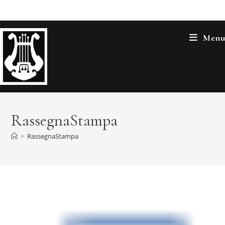
Salta
al
contenuto
Menu
RassegnaStampa
>
RassegnaStampa