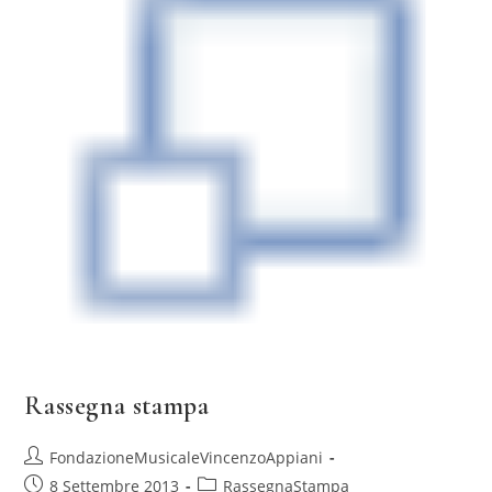
Rassegna stampa
Autore
FondazioneMusicaleVincenzoAppiani
dell'articolo:
Articolo
Categoria
8 Settembre 2013
RassegnaStampa