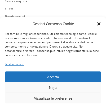
Senza categoria
Slides
Uncategorised
Gestisci Consenso Cookie
CALL OUR EXPERTS TODAY 1.800.555.6789
Per fornire le migliori esperienze, utilizziamo tecnologie come i cookie
per memorizzare e/o accedere alle informazioni del dispositivo. Il
consenso a queste tecnologie ci permetterà di elaborare dati come il
comportamento di navigazione o ID unici su questo sito. Non
acconsentire o ritirare il consenso può influire negativamente su alcune
caratteristiche e funzioni.
Gestisci servizi
Copyright 2022
Accetta
Powered By
A2 Consulting
Nega
Visualizza le preferenze