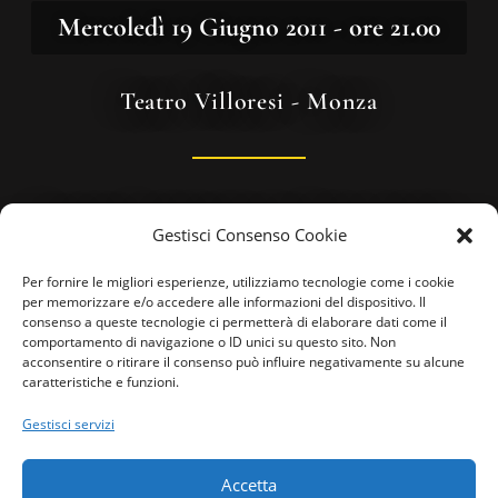
Mercoledì 19 Giugno 2011 - ore 21.00
Teatro Villoresi - Monza
Classi Superiori di Strumento
Gestisci Consenso Cookie
Per fornire le migliori esperienze, utilizziamo tecnologie come i cookie
Concerto degli Allievi del Liceo Musicale
per memorizzare e/o accedere alle informazioni del dispositivo. Il
consenso a queste tecnologie ci permetterà di elaborare dati come il
“V. Appiani”
comportamento di navigazione o ID unici su questo sito. Non
acconsentire o ritirare il consenso può influire negativamente su alcune
caratteristiche e funzioni.
Cerimonia di Consegna delle Borse di Studio
Gestisci servizi
Venerdì 22 Giugno 2011 - ore 21.00
Accetta