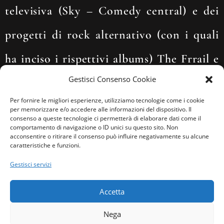
televisiva (
Sky – Comedy central)
e dei
progetti di rock alternativo (con i quali
ha inciso i rispettivi albums)
The Frrail
e
Gestisci Consenso Cookie
Milo.
Per fornire le migliori esperienze, utilizziamo tecnologie come i cookie
per memorizzare e/o accedere alle informazioni del dispositivo. Il
Si dedica inoltre alla pratica della
consenso a queste tecnologie ci permetterà di elaborare dati come il
comportamento di navigazione o ID unici su questo sito. Non
acconsentire o ritirare il consenso può influire negativamente su alcune
improvvisazione libera che esplora sia in
caratteristiche e funzioni.
contesto teatrale (con il progetto
Gestisci servizi
Fanfulon ex-Frasi lunari
) che in contesto
Accetta
jazzistico con il
Contemporary Project.
Nega